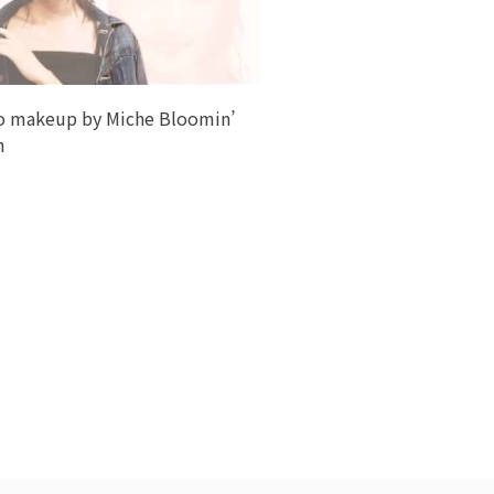
o makeup by Miche Bloomin’
h